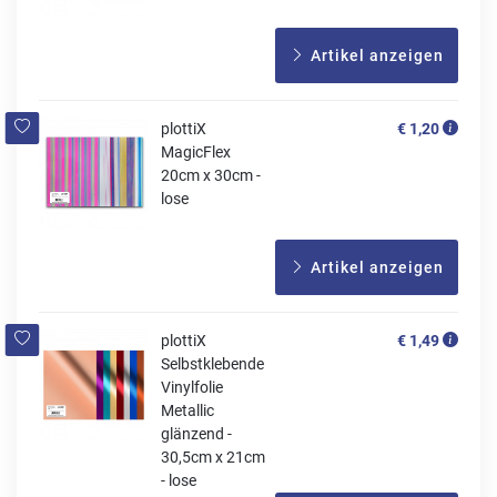
Artikel anzeigen
plottiX
€ 1,20
MagicFlex
20cm x 30cm -
lose
Artikel anzeigen
plottiX
€ 1,49
Selbstklebende
Vinylfolie
Metallic
glänzend -
30,5cm x 21cm
- lose