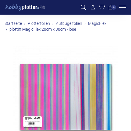
Men
0
Startseite
Plotterfolien
Aufbügelfolien
MagicFlex
plottiX MagicFlex 20cm x 30cm - lose