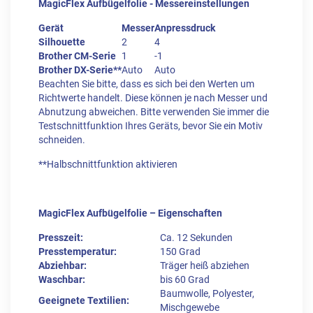
MagicFlex Aufbügelfolie - Messereinstellungen
Gerät
Messer
Anpressdruck
Silhouette
2
4
Brother CM-Serie
1
-1
Brother DX-Serie**
Auto
Auto
Beachten Sie bitte, dass es sich bei den Werten um
Richtwerte handelt. Diese können je nach Messer und
Abnutzung abweichen. Bitte verwenden Sie immer die
Testschnittfunktion Ihres Geräts, bevor Sie ein Motiv
schneiden.
**Halbschnittfunktion aktivieren
MagicFlex Aufbügelfolie – Eigenschaften
Presszeit:
Ca. 12 Sekunden
Presstemperatur:
150 Grad
Abziehbar:
Träger heiß abziehen
Waschbar:
bis 60 Grad
Baumwolle, Polyester,
Geeignete Textilien:
Mischgewebe