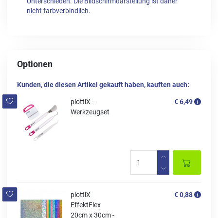
Unterschieden. Die Bildschirmdarstellung ist daher
nicht farbverbindlich.
Optionen
Kunden, die diesen Artikel gekauft haben, kauften auch:
plottiX -
€ 6,49
Werkzeugset
plottiX
€ 0,88
EffektFlex
20cm x 30cm -