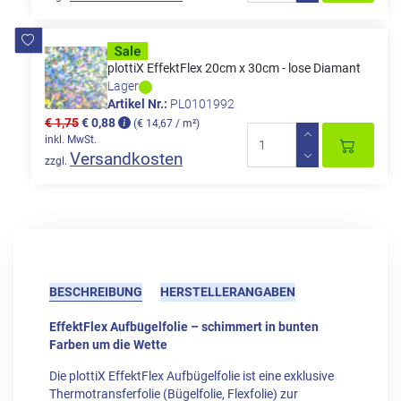
plottiX EffektFlex 20cm x 30cm - lose Diamant
Lager
Artikel Nr.:
PL0101992
€ 1,75
€ 0,88
(€ 14,67 / m²)
inkl. MwSt.
Versandkosten
zzgl.
BESCHREIBUNG
HERSTELLERANGABEN
EffektFlex Aufbügelfolie – schimmert in bunten
Farben um die Wette
Die plottiX EffektFlex Aufbügelfolie ist eine exklusive
Thermotransferfolie (Bügelfolie, Flexfolie) zur