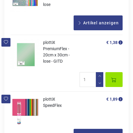
lose
Artikel anzeigen
plottiX
€ 1,38
PremiumFlex -
20cm x 30cm -
lose - GITD
plottiX
€ 1,89
SpeedFlex