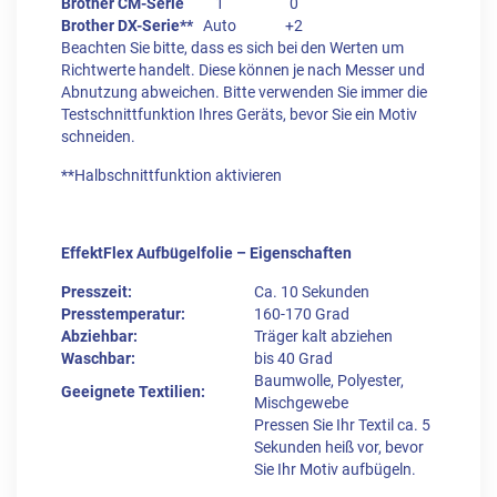
Brother CM-Serie
1
0
Brother DX-Serie**
Auto
+2
Beachten Sie bitte, dass es sich bei den Werten um
Richtwerte handelt. Diese können je nach Messer und
Abnutzung abweichen. Bitte verwenden Sie immer die
Testschnittfunktion Ihres Geräts, bevor Sie ein Motiv
schneiden.
**Halbschnittfunktion aktivieren
EffektFlex Aufbügelfolie – Eigenschaften
Presszeit:
Ca. 10 Sekunden
Presstemperatur:
160-170 Grad
Abziehbar:
Träger kalt abziehen
Waschbar:
bis 40 Grad
Baumwolle, Polyester,
Geeignete Textilien:
Mischgewebe
Pressen Sie Ihr Textil ca. 5
Sekunden heiß vor, bevor
Sie Ihr Motiv aufbügeln.