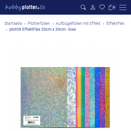
Men
0
Startseite
Plotterfolien
Aufbügelfolien mit Effekt
EffektFlex
plottiX EffektFlex 20cm x 30cm - lose