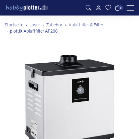
Men
0
Startseite
Laser
Zubehör
Abluftfilter & Filter
plottiX Abluftfilter AF200