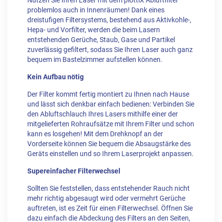
Nutzen Sie Ihren Laser mit dem plottiX Abluftfilter
problemlos auch in Innenräumen! Dank eines
dreistufigen Filtersystems, bestehend aus Aktivkohle-,
Hepa- und Vorfilter, werden die beim Lasern
entstehenden Gerüche, Staub, Gase und Partikel
zuverlässig gefiltert, sodass Sie Ihren Laser auch ganz
bequem im Bastelzimmer aufstellen können.
Kein Aufbau nötig
Der Filter kommt fertig montiert zu Ihnen nach Hause
und lässt sich denkbar einfach bedienen: Verbinden Sie
den Abluftschlauch Ihres Lasers mithilfe einer der
mitgelieferten Rohraufsätze mit Ihrem Filter und schon
kann es losgehen! Mit dem Drehknopf an der
Vorderseite können Sie bequem die Absaugstärke des
Geräts einstellen und so Ihrem Laserprojekt anpassen.
Supereinfacher Filterwechsel
Sollten Sie feststellen, dass entstehender Rauch nicht
mehr richtig abgesaugt wird oder vermehrt Gerüche
auftreten, ist es Zeit für einen Filterwechsel. Öffnen Sie
dazu einfach die Abdeckung des Filters an den Seiten,