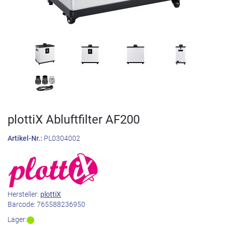
plottiX Abluftfilter AF200
Artikel-Nr.:
PL0304002
Hersteller:
plottiX
Barcode:
765588236950
Lager: