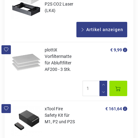
P2S CO2 Laser
(LK4)
Artikel anzeigen
plottiX
€ 9,99
Vorfiltermatte
für Abluftfilter
AF200 - 3 Stk.
xTool Fire
€ 161,64
Safety Kit für
M1, P2 und P2S