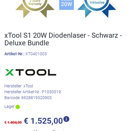
xTool S1 20W Diodenlaser - Schwarz -
Deluxe Bundle
Artikel-Nr.:
XT0401003
Hersteller:
xTool
Hersteller Artikel-Nr.:
P1030519
Barcode:
6928819520905
Lager:
€
1.525,00
€
1.804,00