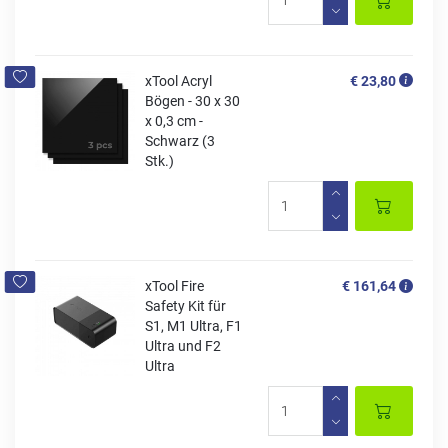
xTool Acryl
€ 23,80
Bögen - 30 x 30
x 0,3 cm -
Schwarz (3
Stk.)
xTool Fire
€ 161,64
Safety Kit für
S1, M1 Ultra, F1
Ultra und F2
Ultra