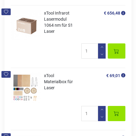
xTool Infrarot
€ 656,48
Lasermodul
1064 nm für S1
Laser
xTool
€ 69,01
Materialbox für
Laser