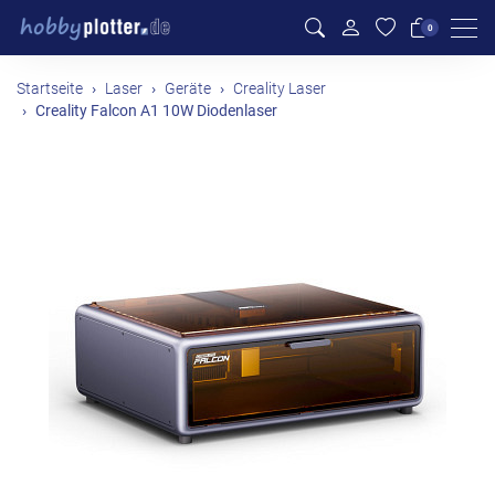
Men
0
Startseite
Laser
Geräte
Creality Laser
Creality Falcon A1 10W Diodenlaser