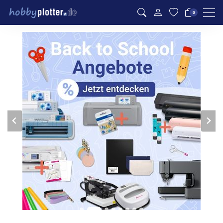
Men
0